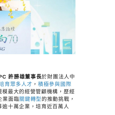
PC 許勝雄董事長
於財團法人中
培育眾多人才
，
積極參與國際
、規模最大的經營管顧機構，歷經
企業面臨
關鍵轉型
的推動挑戰，
導逾十萬企業，培育近百萬人