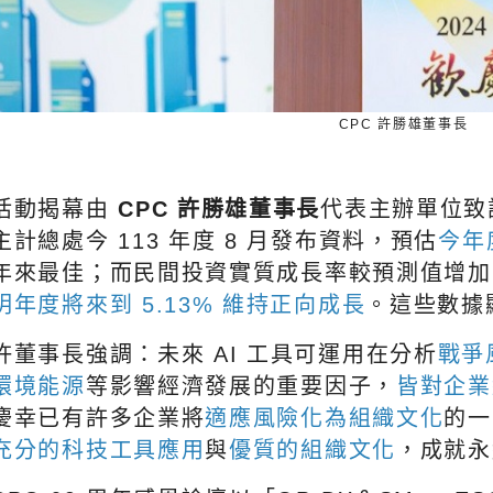
CPC 許勝雄董事長
活動揭幕由
CPC 許勝雄董事長
代表主辦單位致
主計總處今 113 年度 8 月發布資料，預估
今年
年來最佳；而民間投資實質成長率較預測值增加 2.
明年度將來到 5.13% 維持正向成長
。這些數據
許董事長強調：未來 AI 工具可運用在分析
戰爭
環境能源
等影響經濟發展的重要因子，
皆對企業
慶幸已有許多企業將
適應風險化為組織文化
的一
充分的科技工具應用
與
優質的組織文化
，成就永