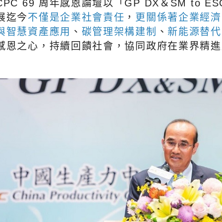
CPC 69 周年感恩論壇以「GP DX＆SM to 
展迄今
不僅是企業社會責任
，
更關係著企業經濟
與智慧資產應用
、
碳管理架構建制
、
新能源替代
感恩之心，持續回饋社會，協同政府在業界精進