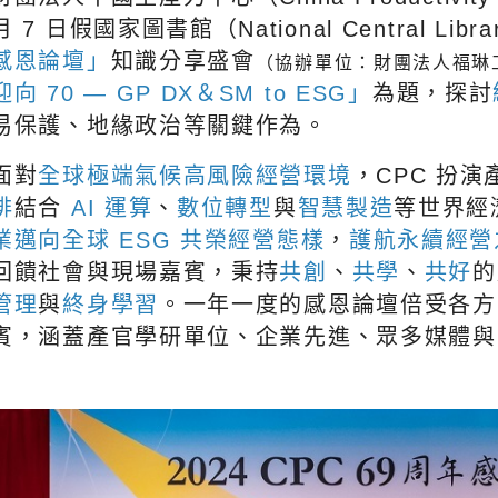
月 7 日假國家圖書館（National Central Libr
感恩論壇」
知識分享盛會
（協辦單位：財團法人福琳
迎向 70 — GP DX＆SM to ESG」
為題，探討
易保護、地緣政治等關鍵作為。
面對
全球極端氣候高風險經營環境
，CPC 扮
排
結合
AI 運算
、
數位轉型
與
智慧製造
等世界經
業邁向全球 ESG 共榮經營態樣
，
護航永續經營
回饋社會與現場嘉賓，秉持
共創
、
共學
、
共好
的
管理
與
終身學習
。一年一度的感恩論壇倍受各方重
賓，涵蓋產官學研單位、企業先進、眾多媒體與