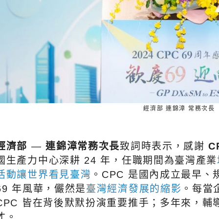
經濟部 連錦漳 常務次長
經濟部
—
連錦漳常務次長
致詞時表示，感謝
C
國生產力中心深耕 24 年，任職期間為臺灣產業
活動讓世界看見臺灣
。CPC 是國內成立最早
69 年風華，儼然是
臺灣經濟發展的縮影
。每當
CPC 皆在背後默默扮演重要推手；多年來，輔
才。