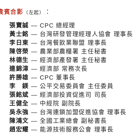
貴賓合影
：
（左起）
張寶誠
— CPC 總經理
黃士銘
— 台灣研發管理經理人協會 理事長
李日東
— 台灣餐飲業聯盟 理事長
陳啓榮
— 農業部農糧署 主任秘書
林德生
— 經濟部產發署 主任秘書
連錦漳
— 經濟部 常務次長
許勝雄
— CPC 董事長
李 鎂
— 公平交易委員會 主任委員
張銘斌
— 經濟部投資促進司 司長
王健全
— 中經院 副院長
吳永強
— 台灣連鎖加盟促進協會 理事長
陳鴻文
— 全國工業總會 副秘書長
趙宏耀
— 能源技術服務公會 理事長