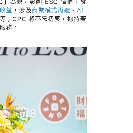
ESG」為題，彰顯 ESG 價值，發
收益
，涉及
商業模式再造
、
AI
等；CPC 將不忘初衷，抱持著
服務。