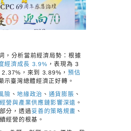
詞，分析當前經濟局勢：根據
度經濟成長 3.9%
，表現為 3
37%，來到 3.89%，
預估
顯示臺灣總體經濟正好轉。
風險
、
地緣政治
、
通貨膨脹
、
經營與產業供應鏈影響深遠
。
部分，透過
妥善的策略規畫
、
續經營的根基。