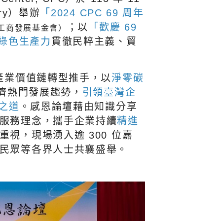
ary）舉辦
「2024 CPC 69 周年
；以
「歡慶 69
工商發展基金會）
綠色生產力
貫徹民粹主義、貿
演產業價值鏈轉型推手，以
淨零碳
濟熱門發展趨勢，
引領臺灣企
之道
。感恩論壇藉由知識分享
服務理念，攜手企業持續
精進
視，現場湧入逾 300 位嘉
民眾等各界人士共襄盛舉。