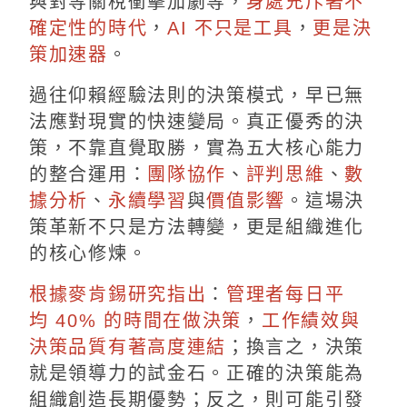
與對等關稅衝擊加劇等，
身處充斥著不
確定性的時代
，
AI 不只是工具
，
更是決
策加速器
。
過往仰賴經驗法則的決策模式，早已無
法應對現實的快速變局。真正優秀的決
策，不靠直覺取勝，實為五大核心能力
的整合運用：
團隊協作
、
評判思維
、
數
據分析
、
永續學習
與
價值影響
。這場決
策革新不只是方法轉變，更是組織進化
的核心修煉。
根據麥肯錫研究指出
：
管理者每日平
均 40% 的時間在做決策
，
工作績效與
決策品質有著高度連結
；換言之，決策
就是領導力的試金石。正確的決策能為
組織創造長期優勢；反之，則可能引發