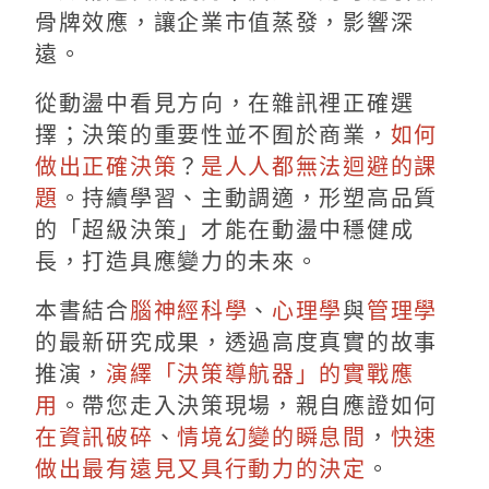
骨牌效應，讓企業市值蒸發，影響深
遠。
從動盪中看見方向，在雜訊裡正確選
擇；決策的重要性並不囿於商業，
如何
做出正確決策
？
是人人都無法迴避的課
題
。持續學習、主動調適，形塑高品質
的「超級決策」才能在動盪中穩健成
長，打造具應變力的未來。
本書結合
腦神經科學
、
心理學
與
管理學
的最新研究成果，透過高度真實的故事
推演，
演繹「決策導航器」的實戰應
用
。帶您走入決策現場，親自應證如何
在資訊破碎
、
情境幻變的瞬息間
，
快速
做出最有遠見又具行動力的決定
。