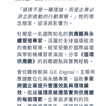
「循環不是一種理論，而是企業必
須立即啟動的行動策略。」
她的理
念簡潔，卻深具影響力。
杜爾是一名國際知名的
供應鏈與永
續管理專家
，活躍於全球循環經濟
的推動現場，經常受邀於國際論壇
與學術機構發表演說，分享
《循環
供應鏈》
的前瞻觀點與實務經驗。
曾任職微軟與 GE Digital，主導供
應鏈數位化與永續專案，協助
多家
跨國企業提升營運效能與環境績
效
。倡議
循環思維應落實到供應鏈
的每個環節
，企業追求獲利的同