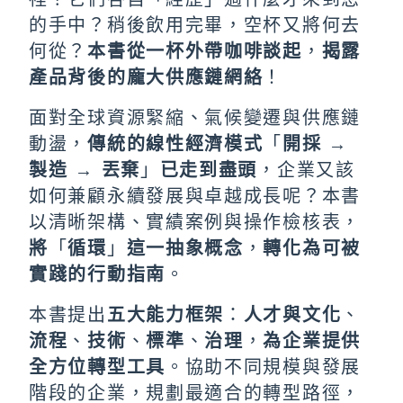
的手中
？稍後飲用完畢，空杯又將何去
何從？
本書從一杯外帶咖啡談起
，
揭露
產品背後的龐大供應鏈網絡
！
面對全球資源緊縮、氣候變遷與供應鏈
動盪，
傳統的線性經濟模式
「
開採
→
製造
→
丟棄
」
已走到盡頭
，
企業又該
如何兼顧永續發展與卓越成長呢？
本書
以清晰架構、實績案例與操作檢核表，
將
「
循環
」
這一抽象概念
，
轉化為可被
實踐的行動指南
。
本書提出
五大能力框架
：
人才與文化
、
流程
、
技術
、
標準
、
治理
，
為企業提供
全方位轉型工具
。協助不同規模與發展
階段的企業，規劃最適合的轉型路徑，