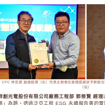
CPC 林宏謀 副總經理（左）代表主辦單位致贈感謝狀予群創光
（右）
群創光電股份有限公司廠務工程部 郭修賢 經理
務」為題，
透過泛亞工程 ESG 永續報告書的