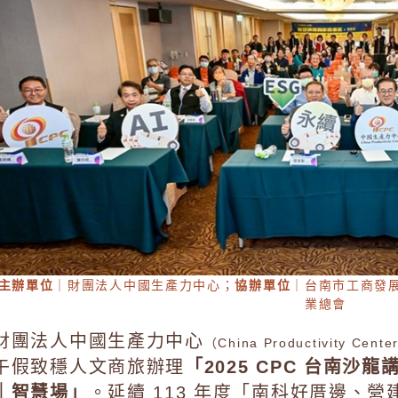
主辦單位
｜財團法人中國生產力中心；
協辦單位
｜台南市工商發
業總會
財團法人中國生產力中心
（China Productivity Cen
午假致穩人文商旅辦理
「2025 CPC 台南沙
｜智慧場」
。延續 113 年度「南科好厝邊、