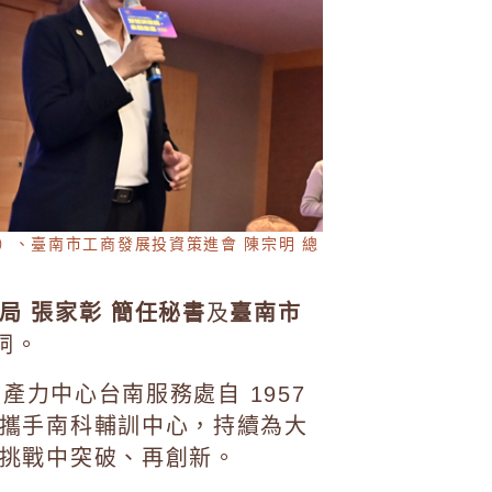
）、臺南市工商發展投資策進會 陳宗明 總
局 張家彰 簡任秘書
及
臺南市
詞。
產力中心台南服務處自 1957
攜手南科輔訓中心，持續為大
挑戰中突破、再創新。