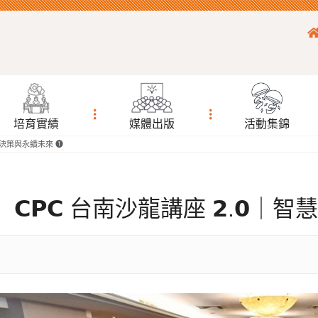
培育實績
媒體出版
活動集錦
｜智慧決策與永續未來 ❶
𝗖𝗣𝗖 台南沙龍講座 𝟮.𝟬