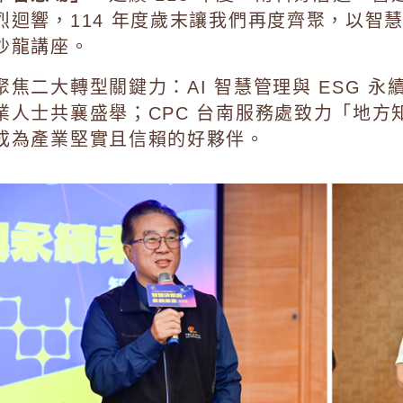
烈迴響，
114 年
度歲末讓我們再度齊聚，以智
沙龍講座。
聚焦二大轉型關鍵力：AI 智慧管理與 ESG 
業人士共襄盛舉；CPC 台南服務處致力「地
成為產業堅實且信賴的好夥伴。