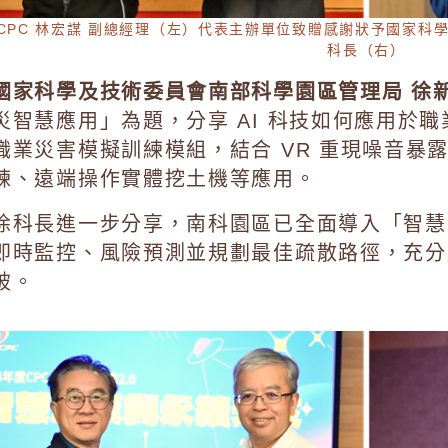
CPC 林宏謀 副總經理（左）代表主辦單位致贈感謝狀予國家科
科長（右）
國家科學及技術委員會南部科學園區管理局 徐新
災智慧應用」為題，分享 AI 科技如何應用於職
職業災害模擬訓練模組，結合 VR 重現噪音暴
練、遠端操作實體挖土機等應用。
徐科長進一步分享，南科園區已全面導入「智慧
即時監控、風險預測並規劃最佳疏散路徑，充分
破。