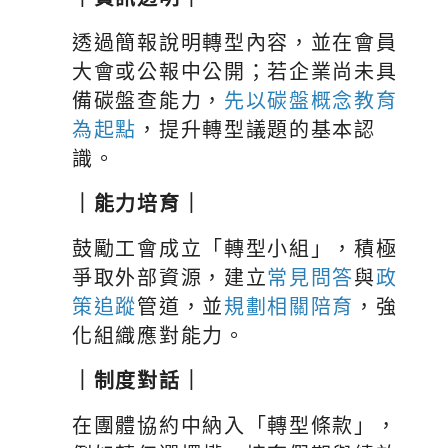
透過簡報說明轉型內容，並在會員
大會或公報中公開；若企業尚未具
備碳盤查能力，
先以碳盤概念教育
為起點
，提升轉型議題的基本認
識。
｜能力培育｜
鼓勵工會成立「轉型小組」，積極
爭取外部資源，建立
常見問答
與
政
策追蹤
管道，並
規劃相關陪育
，強
化組織應對能力。
｜制度對話｜
在團體協約中納入「轉型條款」，