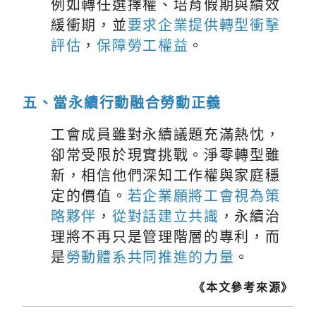
例如轉任選擇權、培育假期與績效
緩衝期，並
要求企業提供轉型衝擊
評估
，
保障勞工權益
。
五、當永續行動融合勞動正義
工會成員雖對永續議題充滿熱忱，
卻常受限於現實挑戰。淨零轉型雖
新，相信他們深知工作權與家庭穩
定的價值。
若企業願將工會視為策
略夥伴
，
從對話建立共識
，永續治
理將不再只是管理階層的專利，而
是
勞動體系共同推進的力量
。
《本文參考來源》