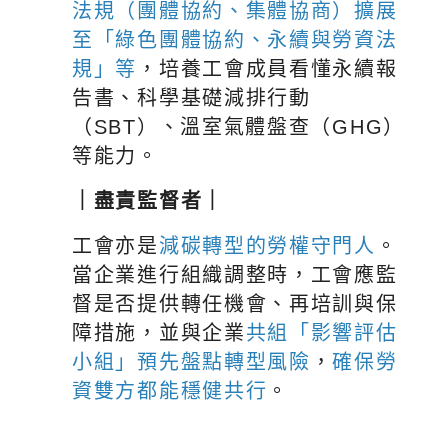
法規（團體協約、集體協商）擴展
至「綠色團體協約、永續與勞資法
規」等
，培養工會成員看懂永續報
告書、科學基礎減排行動
（SBT）、溫室氣體盤查（GHG）
等能力。
｜盡責監督者｜
工會亦是
減碳轉型的勞權守門人
。
當企業進行組織調整時，工會應監
督是否提供轉任機會、再培訓與保
障措施，並與企業
共組「影響評估
小組」
預先盤點轉型風險
，
確保勞
資雙方都能穩健共行
。