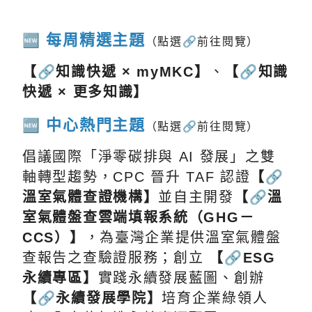
每周精選主題
🆕
（點選🔗前往閱覽）
【🔗知識快遞 × myMKC】
、
【🔗知識
快遞 × 更多知識】
中心熱門主題
🆕
（點選🔗前往閱覽）
倡議國際「淨零碳排與 AI 發展」之雙
軸轉型趨勢，
CPC 晉升 TAF 認證
【🔗
溫室氣體查證機構】
並
自主開發
【
🔗
溫
室氣體盤查雲端填報系統（GHG－
CCS）】
，為臺灣企業提供溫室氣體盤
查報告之查驗證服務；
創立
【🔗ESG
永續專區】
實踐永續發展藍圖
、
創辦
【🔗永續發展學院】
培育企業綠領人