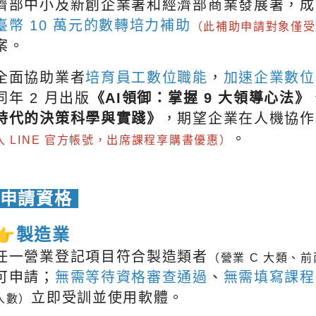
濟部中小及新創企業署
和
經濟部商業發展署
，成
臺幣 10 萬元的數轉培力補助
（此補助申請對象僅受
案。
全面協助業者
培育員工數位職能
，
加速企業數位
同
年 2 月出版
《AI領御：掌握 9 大領導心法》
時代的決策科學與實踐》
，期望企業在人機協作的
。
入 LINE 官方帳號，出席課程享購書優惠）
申請資格
👉
製造業
任一營業登記項目符合製造類者
（營業 C 大類、前
可申請；
無需等待資格審查通過
、
無需填寫課程
立即受訓並使用軟體
。
人數）