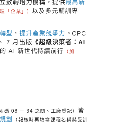
立數轉培力機構，提供
最高新
以及多元輔訓專
理「企業」）
轉型
，
提升產業競爭力
。CPC
、 7 月出版
《超級決策者：AI
 AI 新世代持續前行
（加
皆
兩碼 08 － 34 之間、工廠登記）
規劃
（報核時再填寫課程名稱與受訓