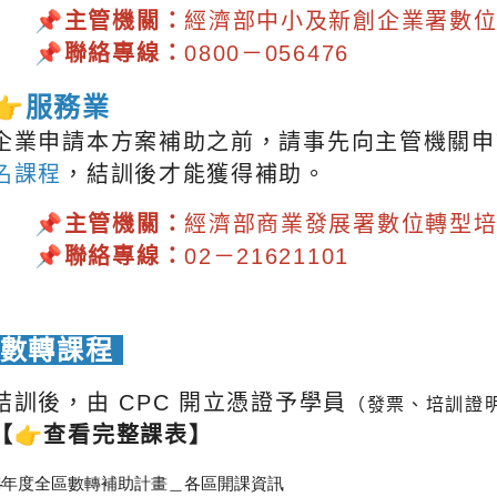
📌主管機關：
經濟部中小及新創企業署數
📌聯絡專線：
0800－056476
👉
服務業
企業申請本方案補助之前，請事先向主管機關申
名課程
，結訓後才能獲得補助。
📌主管機關：
經濟部商業發展署數位轉型
📌聯絡專線：
02－21621101
數轉課程
結訓後，由 CPC 開立憑證予學員
（發票、培訓證
【👉查看完整課表】