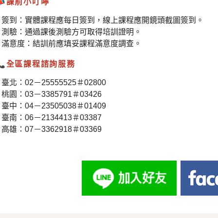
📣
課前小叮嚀
簽到：實體課程應每日簽到，線上課程應開鏡頭截圖簽到。
測驗：通過課後測驗方可取得培訓證明。
滿意度：結訓前應填妥課程滿意度調查。
📞
全區課程諮詢服務
臺北：02－25555525＃02800
桃園：03－3385791＃03426
臺中：04－23505038＃01409
臺南：06－2134413＃03387
高雄：07－3362918＃03369