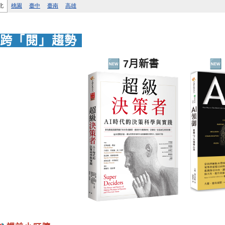
跨「閱」趨勢
🆕
7月新書
