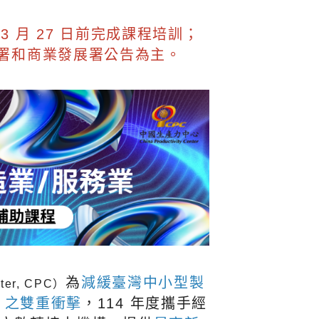
】
年 3 月 27 日前完成課程培訓；
署和商業發展署公告為主。
為
減緩臺灣中小型
製
nter, CPC）
」之雙重衝擊
，114
年度攜手
經